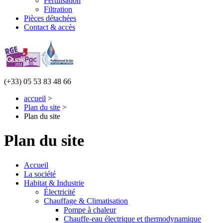
Fertilisation
Filtration
Pièces détachées
Contact & accès
(+33) 05 53 83 48 66
accueil
>
Plan du site
>
Plan du site
Plan du site
Accueil
La société
Habitat & Industrie
Électricité
Chauffage & Climatisation
Pompe à chaleur
Chauffe-eau électrique et thermodynamique